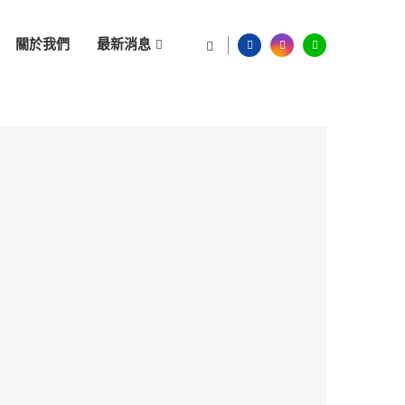
關於我們
最新消息