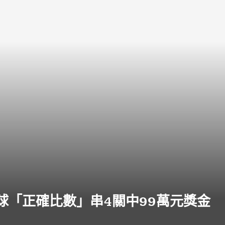
球「正確比數」串4關中99萬元獎金