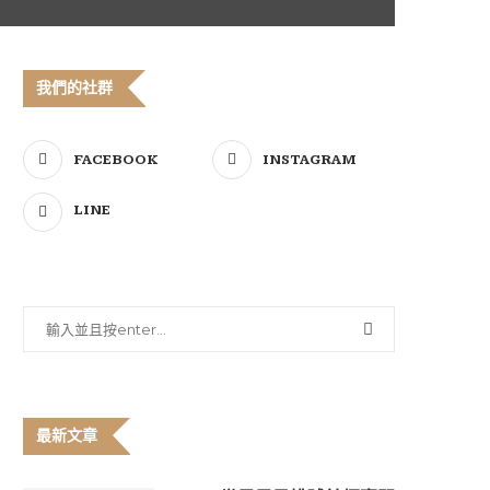
我們的社群
FACEBOOK
INSTAGRAM
LINE
最新文章