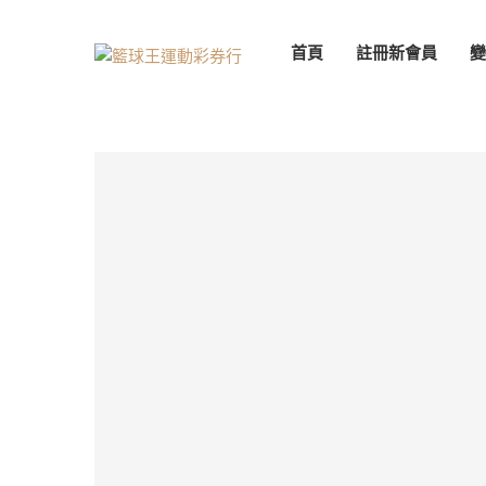
首頁
註冊新會員
變