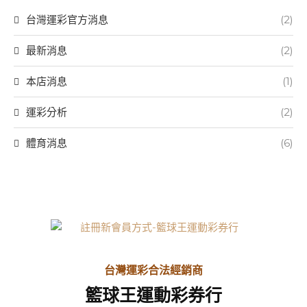
台灣運彩官方消息
(2)
最新消息
(2)
本店消息
(1)
運彩分析
(2)
體育消息
(6)
台灣運彩合法經銷商
籃球王運動彩券行