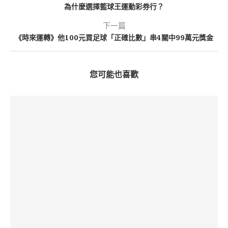
為什麼選擇籃球王運動彩券行？
下一篇
《時來運轉》他100元買足球「正確比數」串4關中99萬元獎金
您可能也喜歡