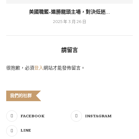
美國職籃-連勝龍頭主場，對決低迷...
2025 年 3 月 26 日
請留言
很抱歉，必須
登入
網站才能發佈留言。
我們的社群
FACEBOOK
INSTAGRAM
LINE