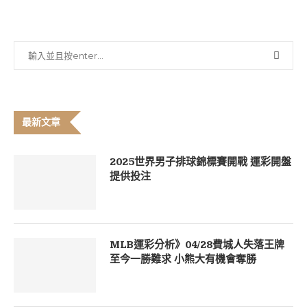
最新文章
2025世界男子排球錦標賽開戰 運彩開盤
提供投注
MLB運彩分析》04/28費城人失落王牌
至今一勝難求 小熊大有機會奪勝