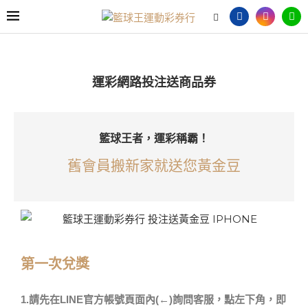
運彩網路投注送商品券
籃球王者，運彩稱霸！
舊會員搬新家就送您黃金豆
第一次兌獎
1.請先在LINE官方帳號頁面內(←)詢問客服，點左下角，即