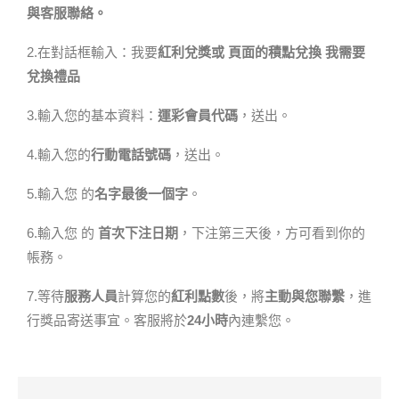
與客服聯絡。
2.在對話框輸入：我要
紅利兌獎或 頁面的積點兌換 我需要
兌換禮品
3.輸入您的基本資料：
運彩會員代碼
，送出。
4.輸入您的
行動電話號碼
，送出。
5.輸入您 的
名字最後一個字
。
6.輸入您 的
首次下注日期
，下注第三天後，方可看到你的
帳務。
7.等待
服務人員
計算您的
紅利點數
後，將
主動與您聯繫
，進
行獎品寄送事宜。客服將於
24小時
內連繫您。