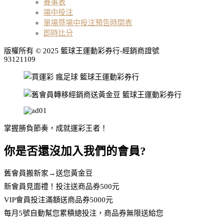
賽事表
場中投注
單場暨場中投注預告時間表
即時比分
版權所有 © 2025 籃球王運動彩券行-經銷商證號
93121109
掌握勝負節奏，成就運彩王者！
你是否還沒加入我們的會員?
舊會員搬新家→送您黃金豆
新會員見面禮！投注送商品券500元
VIP會員投注滿額送商品券5000元
每月5號自動幫您累積總投注，商品券無限送給您