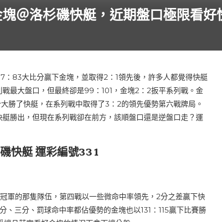
A）丹佛金塊＠洛杉磯快艇，近期盤口極限
117：83大比分贏下金塊，並取得2：1領先後，許多人都覺得快艇
戰最大盤口，但最終卻是99：101，金塊2：2扳平系列戰。金
6分大勝了快艇，在系列戰中取得了3：2的領先優勢第六戰牌局。
好快艇勝出，但現在系列戰卻在前方，該順盤口還是逆盤口走？運
杉磯快艇 運彩編號331
下總冠軍的那隻隊伍，第四戰以一些微命中率領先，2分之差贏下快
、三分、罰球命中率都佔優勢的金塊也以131：115贏下比賽勝