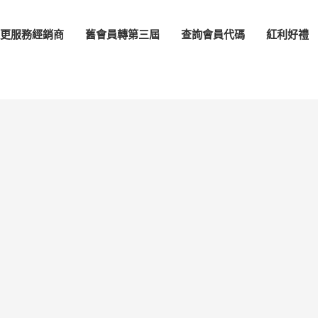
更服務經銷商
舊會員轉第三屆
查詢會員代碼
紅利好禮