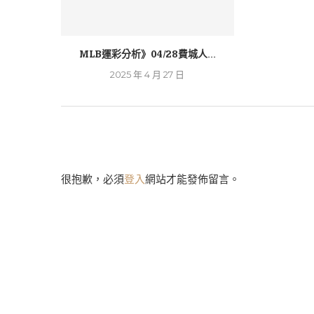
MLB運彩分析》04/28費城人...
2025 年 4 月 27 日
很抱歉，必須
登入
網站才能發佈留言。