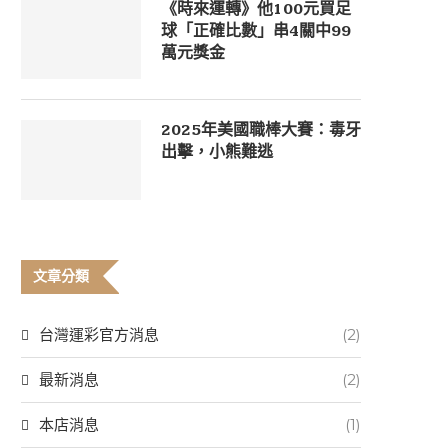
《時來運轉》他100元買足
球「正確比數」串4關中99
萬元獎金
2025年美國職棒大賽：毒牙
出擊，小熊難逃
文章分類
台灣運彩官方消息
(2)
最新消息
(2)
本店消息
(1)